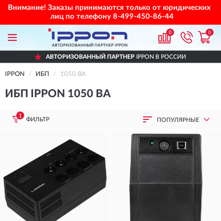
Внимание! Заказы принимаются только от юридических
лиц по телефону
8-499-450-86-44
0
0
АВТОРИЗОВАННЫЙ ПАРТНЕР
IPPON В РОССИИ
IPPON
ИБП
1050 ВА
ИБП IPPON 1050 ВА
1
ФИЛЬТР
ПОПУЛЯРНЫЕ