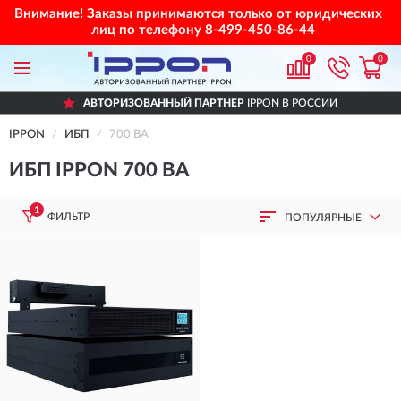
Внимание! Заказы принимаются только от юридических
лиц по телефону
8-499-450-86-44
0
0
АВТОРИЗОВАННЫЙ ПАРТНЕР
IPPON В РОССИИ
IPPON
ИБП
700 ВА
ИБП IPPON 700 ВА
1
ФИЛЬТР
ПОПУЛЯРНЫЕ