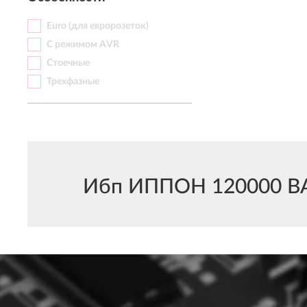
Euro (для евророзеток)
С режимом AVR
Стоечные
Трехфазные
Ибп ИППОН 120000 ВА м