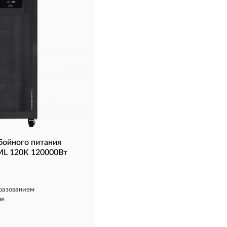
бойного питания
L 120K 120000Вт
разованием
ые