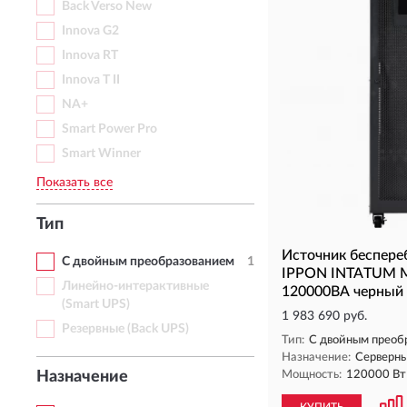
Back Verso New
Innova G2
Innova RT
Innova T II
NA+
Smart Power Pro
Smart Winner
Показать все
Тип
Источник беспере
С двойным преобразованием
1
IPPON INTATUM M
Линейно-интерактивные
120000ВА черный
(Smart UPS)
1 983 690 руб.
Резервные (Back UPS)
Тип:
С двойным преоб
Назначение:
Серверн
Назначение
Мощность:
120000 Вт