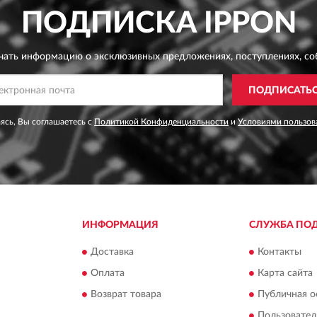
ПОДПИСКА
IPPON
чать информацию о эксклюзивных предложениях,
поступлениях, со
ПОДПИСАТЬ
ясь, Вы соглашаетесь с
Политикой Конфиденциальности
и
Условиями пользов
ИНФОРМАЦИЯ
СЛУЖБА ПО
Доставка
Контакты
Оплата
Карта сайта
Возврат товара
Публичная о
Пользовател