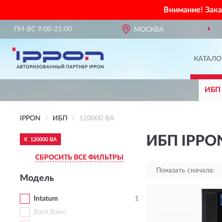
Внимание! Зак
ПН-ВС 9:00-21:00
МОСКВА
КАТАЛО
ИБП
IPPON
ИБП
120000 ВА
ИБП IPPON
X
120000 ВА
СБРОСИТЬ ВСЕ ФИЛЬТРЫ
Показать сначала:
Модель
Intatum
1
Back Basic