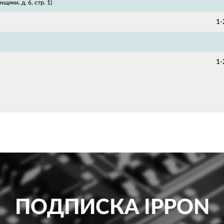
щики, д. 6, стр. 1)
1-
1-
ПОДПИСКА
IPPON