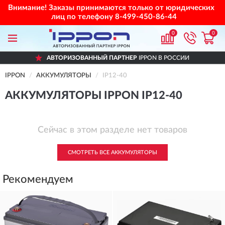
Внимание! Заказы принимаются только от юридических
лиц по телефону
8-499-450-86-44
0
0
АВТОРИЗОВАННЫЙ ПАРТНЕР
IPPON В РОССИИ
IPPON
АККУМУЛЯТОРЫ
IP12-40
АККУМУЛЯТОРЫ IPPON IP12-40
Сейчас в этом разделе нет товаров
СМОТРЕТЬ ВСЕ АККУМУЛЯТОРЫ
Рекомендуем