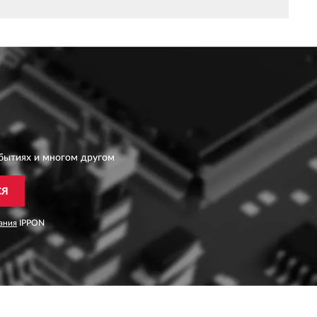
бытиях и многом другом
СЯ
ания
IPPON