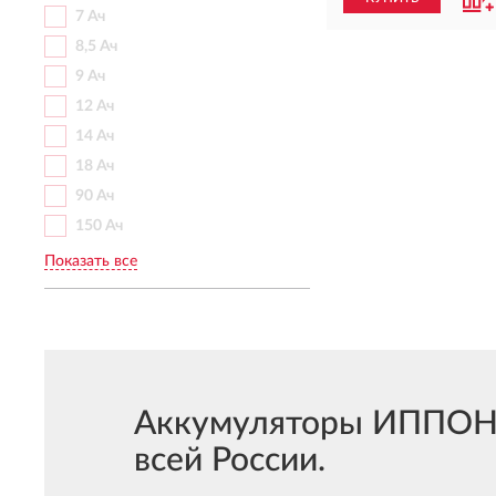
7 Ач
8,5 Ач
9 Ач
12 Ач
14 Ач
18 Ач
90 Ач
150 Ач
Показать все
Аккумуляторы ИППОН I
всей России.