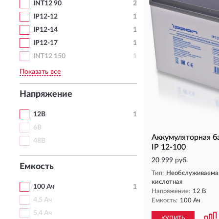
INT12 90
2
IP12-12
1
IP12-14
1
IP12-17
1
INT12 150
1
Показать все
Напряжение
12В
1
6В
Аккумуляторная б
48В
IP 12-100
20 999 руб.
Емкость
Тип:
Необслуживаемая
кислотная
100 Ач
1
Напряжение:
12 В
4,5 Ач
Емкость:
100 Ач
5,4 Ач
КУПИТЬ