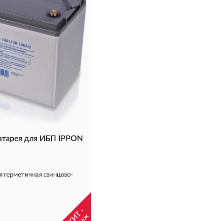
атарея для ИБП IPPON
 герметичная свинцово-
- ХИТ -