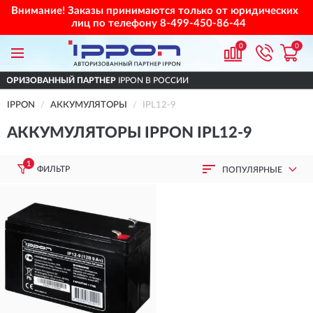
Внимание! Заказы принимаются только от юридических
лиц по телефону
8-499-450-86-44
0
0
ВАННЫЙ ПАРТНЕР
IPPON В РОССИИ
ДОСТ
IPPON
АККУМУЛЯТОРЫ
IPL12-9
АККУМУЛЯТОРЫ IPPON IPL12-9
1
ФИЛЬТР
ПОПУЛЯРНЫЕ