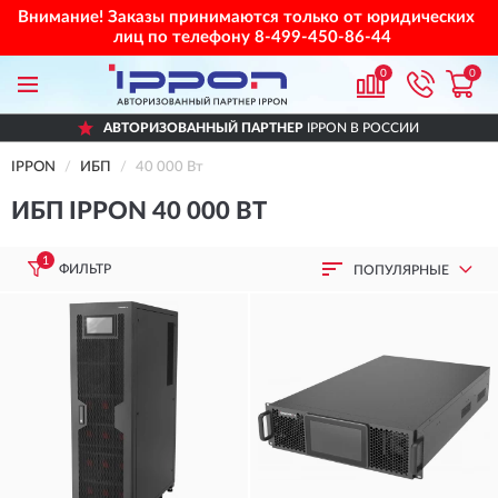
Внимание! Заказы принимаются только от юридических
лиц по телефону
8-499-450-86-44
0
0
АВТОРИЗОВАННЫЙ ПАРТНЕР
IPPON В РОССИИ
IPPON
ИБП
40 000 Вт
ИБП IPPON 40 000 ВТ
1
ФИЛЬТР
ПОПУЛЯРНЫЕ