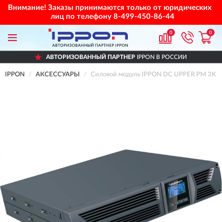
Внимание! Заказы принимаются только от юридических
лиц по телефону
8-499-450-86-44
0
0
АВТОРИЗОВАННЫЙ ПАРТНЕР
IPPON В РОССИИ
IPPON
АКСЕССУАРЫ
Силовой модуль IPPON DC UPPER PM 3K