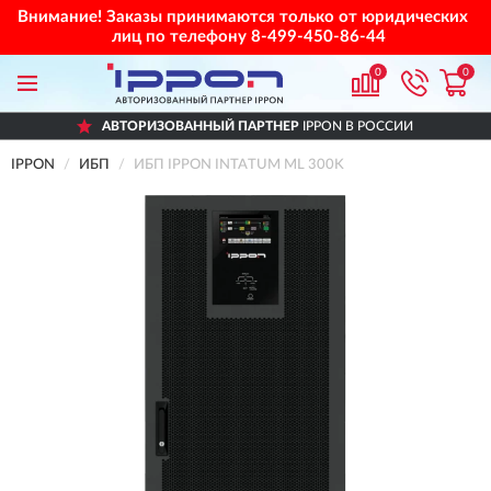
Внимание! Заказы принимаются только от юридических
лиц по телефону
8-499-450-86-44
0
0
АВТОРИЗОВАННЫЙ ПАРТНЕР
IPPON В РОССИИ
IPPON
ИБП
ИБП IPPON INTATUM ML 300K