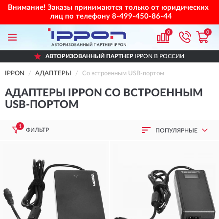
Внимание! Заказы принимаются только от юридических
лиц по телефону
8-499-450-86-44
0
0
АВТОРИЗОВАННЫЙ ПАРТНЕР
IPPON В РОССИИ
IPPON
АДАПТЕРЫ
Со встроенным USB-портом
АДАПТЕРЫ IPPON СО ВСТРОЕННЫМ
USB-ПОРТОМ
1
ФИЛЬТР
ПОПУЛЯРНЫЕ