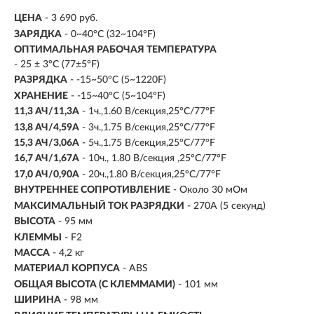
ЦЕНА
- 3 690 руб.
ЗАРЯДКА
- 0~40°C (32~104°F)
ОПТИМАЛЬНАЯ РАБОЧАЯ ТЕМПЕРАТУРА
- 25 ± 3°C (77±5°F)
РАЗРЯДКА
- -15~50°C (5~1220F)
ХРАНЕНИЕ
- -15~40°C (5~104°F)
11,3 АЧ/11,3A
- 1ч.,1.60 В/секция,25°C/77°F
13,8 АЧ/4,59A
- 3ч.,1.75 В/секция,25°C/77°F
15,3 АЧ/3,06A
- 5ч.,1.75 В/секция,25°C/77°F
16,7 АЧ/1,67A
- 10ч., 1.80 В/секция ,25°C/77°F
17,0 АЧ/0,90A
- 20ч.,1.80 В/секция,25°C/77°F
ВНУТРЕННЕЕ СОПРОТИВЛЕНИЕ
- Около 30 мОм
МАКСИМАЛЬНЫЙ ТОК РАЗРЯДКИ
- 270A (5 секунд)
ВЫСОТА
- 95 мм
КЛЕММЫ
- F2
МАССА
- 4,2 кг
МАТЕРИАЛ КОРПУСА
- ABS
ОБЩАЯ ВЫСОТА (С КЛЕММАМИ)
- 101 мм
ШИРИНА
- 98 мм